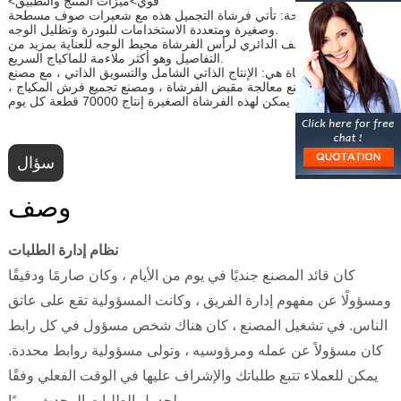
<قوي>ميزات المنتج والتطبيق
فرشاة مسطحة: تأتي فرشاة التجميل هذه مع شعيرات صوف مسطحة
وصغيرة ومتعددة الاستخدامات للبودرة وتظليل الوجه.
يلائم الشكل نصف الدائري لرأس الفرشاة محيط الوجه للعناية بمزيد من
التفاصيل وهو أكثر ملاءمة للماكياج السريع.
مزايا هذه الفرشاة هي: الإنتاج الذاتي الشامل والتسويق الذاتي ، مع مصنع
الرسم ، ومصنع معالجة مقبض الفرشاة ، ومصنع تجميع فرش المكياج ،
يمكن لهذه الفرشاة الصغيرة إنتاج 70000 قطعة كل يوم
سؤال
وصف
نظام إدارة الطلبات
كان قائد المصنع جنديًا في يوم من الأيام ، وكان صارمًا ودقيقًا
ومسؤولًا عن مفهوم إدارة الفريق ، وكانت المسؤولية تقع على عاتق
الناس. في تشغيل المصنع ، كان هناك شخص مسؤول في كل رابط
كان مسؤولاً عن عمله ومرؤوسيه ، وتولى مسؤولية روابط محددة.
يمكن للعملاء تتبع طلباتك والإشراف عليها في الوقت الفعلي وفقًا
لجدول الطلبات المحدث يوميًا.