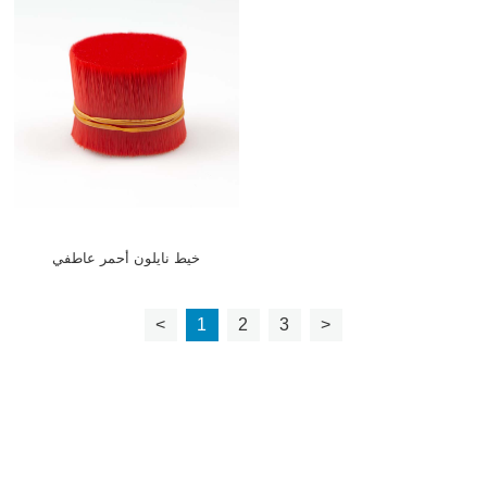
خيط نايلون أحمر عاطفي
<
1
2
3
>