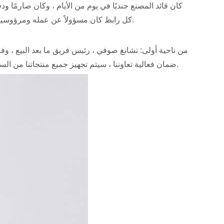
كان قائد المصنع جنديًا في يوم من الأيام ، وكان صارمًا
كل رابط كان مسؤولاً عن عمله ومرؤوسيه ، وتولى مسؤولية روابط محددة. يمكن للعملاء تتبع طلباتك والإشراف عليها في الوقت الفعلي وفقًا لجدول الطلبات المحدث يوميًا.
ضمان فعالية تعاوننا ، سيتم تجهيز جميع منتجاتنا من السلسلة1%قطع غيار مجانية في وقت التسليم ، وستتمتع المنتجات الأخرى وجميع المنتجات بضمان الجودة. يمكنك شراء منتجاتنا بثقة.