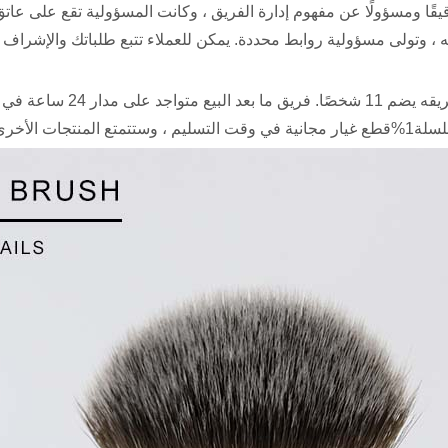
 ودقيقًا ومسؤولًا عن مفهوم إدارة الفريق ، وكانت المسؤولية تقع عل
من ناحية أولى: تشانغ صوفي ،