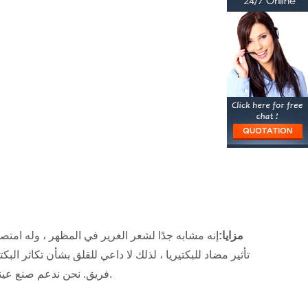
مزايا:
إنه مشابه جدًا لشعر الغرير في المظهر ، وله امتص
تأثير مضاد للبكتيريا ، لذلك لا داعي للقلق بشأن تكاثر ال
في تصنيع المعدات الأصلية الدولية ذات الأسماء الكبيرة ، مع معدات الإنتاج الأكثر تقدمًا والمحترفين R&أمبير ؛ D. فريق. نحن ندعم صنع عينات للعملاء مجانًا.